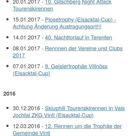
20.01.2017 -
10. Gitschberg Night Attack
Tourenskirennen
15.01.2017 -
Plosetrophy (Eisacktal-Cup) -
Achtung Änderung Austragungsort!!!
14.01.2017 -
40. Nachttorlauf in Terenten
08.01.2017 -
Rennnen der Vereine und Clubs
2017
07.01.2017 -
9. Geislertrophäe Villnöss
(Eisacktal-Cup)
2016
30.12.2016 -
Skiuphill Tourenskirennen in Vals
Jochtal ZKG Vintl (Eisacktal-Cup)
12.03.2016 -
12. Rennen um die Trophäe der
Gemeinde Vintl